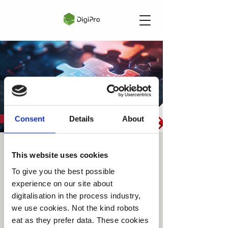
Consent
Details
About
Industriell DataOps &
This website uses cookies
Unified Namespace
To give you the best possible
experience on our site about
tir. 26. nov.
  |  
Webinar
digitalisation in the process industry,
Snarveien til Industri 4.0
we use cookies. Not the kind robots
eat as they prefer data. These cookies